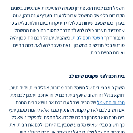
חשמל חכם לבית הוא פתרון מעולה להתייעלות אנרגטית. בשנים
הקרובות כל משק החשמל יעבור לתעו"ז-תעריף עונה וזמן, שזה
בערך כמו שפעם שיחות בסלולרי היו יקרות ביום וזולות בלילה. כך
שהמדינה תעבור כולה לתעו"ז הדרך לחסוך בהוצאות החשמל
תעבור דרך
חשמל חכם לבית
. כשהבית יתנהל חכם החיסכון יהיה
מורגש בכל חודשיים בחשבון. וזאת מעבר להעלאת רמת החיים
ואיכות החיים בבית.
בית חכם לפני שקונים שימו לב
השוק רווי בציודים של חשמל חכם מרובות אפליקציות וידידותיות.
דווקא בגלל זה חשוב שיועץ בית חכם ילווה אתכם ויתכנן לכם את
תכניות החשמל
של הבית וינהל עבורכם את נושא הבית החכם.
אם חשוב לכם לא רק לקנות ולהתקין מוצר אלא ליהנות ממנו, יועץ
בית חכם הוא הפתרון החכם שלכם. אל תתפתו להפקיד נושא כל
כך חשוב מבלי שאיש מקצוע שמבין בזה יתכנן לכם את הבית ואת
מערכות החשמל שלו, רוב על זה נאמר אין חכם כבעל ניסיון.