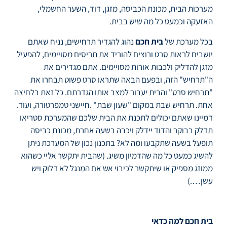
מערכות הבית, מכונת הכביסה, מזגן, דוד, השער החשמלי,
האזעקה וכמעט כל מה שיש בבית.
בכל מערכת של
בית חכם
נהוג להגדיר תרחישים, נניח שאתם
יושבים לראות סרט ורוצים להוריד את תריסים מסויימים, להפעיל
מזגן להדליק ולכבות אורות מסויימים. אתם מגדירים את
ה"תרחיש" הזה, ובפעם הבאה שתראו סרט פשוט תבחרו את
"תרחיש סרט" והבית יעבור למצב אותו הגדרתם. כל זאת בלחיצה
אחת. תרחיש שבת במקום "שעון שבת" .חיישני טמפרטורה, ועוד.
דמיינו שאתם יכולים לתכנת את הבית שלכם שהמערכת סטריאו
תדלק בבוקר והדוד יידלק ויכבה בשעה אחרת, מכונת כביסה
תופעל בשעה שתקבעו ומה לא? בתכנון נכון של המערכת ניתן
להשיג כמעט כל מה שהדמיון משיג. (שהבית יתקשר אליי כשהוא
ממוזג מספיק או שיתקשר לכיבוי אש אם המנגל לא דלוק ויש
עשן….)
בית חכם למה כדאי