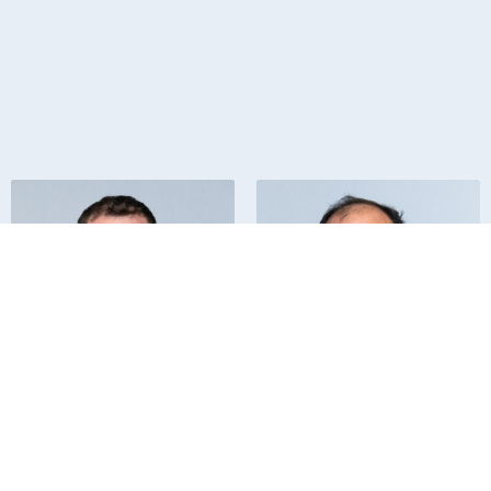
אריק מגן
גיל שפר
בודק חשמל
מהנדס אנרגיה